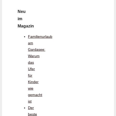
Neu
im
Magazin
Familienurlaub
am
Gardasee:
Warum
das
Ufer
für
Kinder
wie
gemacht
ist
Der
beste