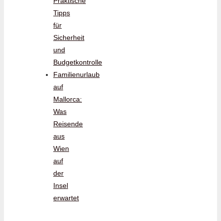
Praktische
Tipps
für
Sicherheit
und
Budgetkontrolle
Familienurlaub
auf
Mallorca:
Was
Reisende
aus
Wien
auf
der
Insel
erwartet