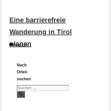
Eine barrierefreie
Wanderung in Tirol
planen
Kategorien
Magazin
Nach
Orten
suchen
Suchen
nach: